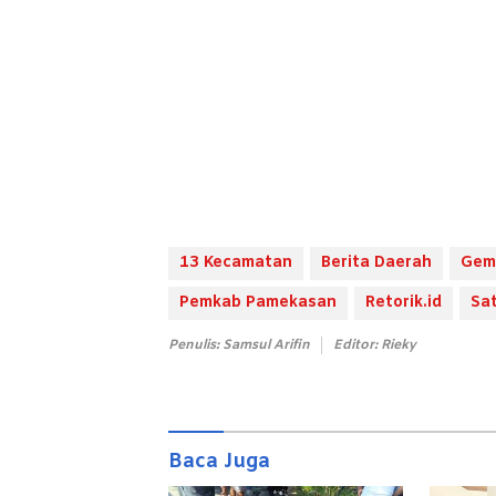
13 Kecamatan
Berita Daerah
Gemp
Pemkab Pamekasan
Retorik.id
Sa
Penulis: Samsul Arifin
Editor: Rieky
Baca Juga