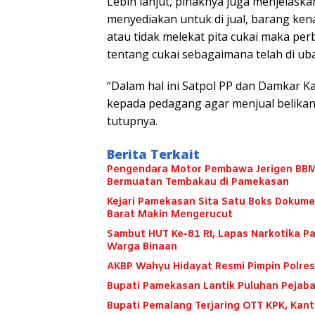
Lebih lanjut, pihaknya juga menjelas
menyediakan untuk di jual, barang ken
atau tidak melekat pita cukai maka pe
tentang cukai sebagaimana telah di ub
“Dalam hal ini Satpol PP dan Damkar
kepada pedagang agar menjual belikan 
tutupnya.
Berita Terkait
Pengendara Motor Pembawa Jerigen BBM 
Bermuatan Tembakau di Pamekasan
Kejari Pamekasan Sita Satu Boks Dokume
Barat Makin Mengerucut
Sambut HUT Ke-81 RI, Lapas Narkotika 
Warga Binaan
AKBP Wahyu Hidayat Resmi Pimpin Polres
Bupati Pamekasan Lantik Puluhan Pejaba
Bupati Pemalang Terjaring OTT KPK, Kan