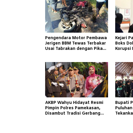
Pengendara Motor Pembawa
Kejari 
Jerigen BBM Tewas Terbakar
Boks Do
Usai Tabrakan dengan Pikap
Korupsi 
Bermuatan Tembakau di
Bulanga
Pamekasan
Menger
AKBP Wahyu Hidayat Resmi
Bupati 
Pimpin Polres Pamekasan,
Puluhan
Disambut Tradisi Gerbang
Tekanka
Pora
Pelayan