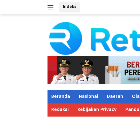
Langsung
Indeks
ke
konten
Beranda
Nasional
Daerah
Ola
Redaksi
Kebijakan Privacy
Pandu