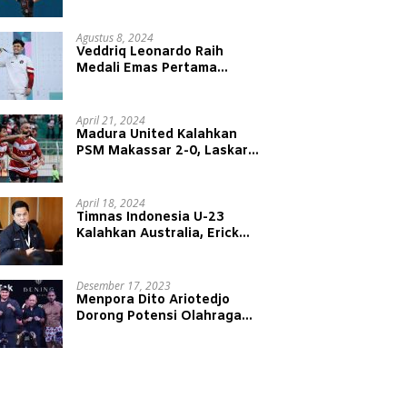
Juniansyah Raih Medali Emas
di Olimpiade Paris 2024
Agustus 8, 2024
Veddriq Leonardo Raih
Medali Emas Pertama
Indonesia di Olimpiade Paris
2024
April 21, 2024
Madura United Kalahkan
PSM Makassar 2-0, Laskar
Sape Kerrap Kokoh Duduki
Peringkat 4 Liga 1
April 18, 2024
Timnas Indonesia U-23
Kalahkan Australia, Erick
Thohir: Modal Besar untuk
Lawan Yordania
Desember 17, 2023
Menpora Dito Ariotedjo
Dorong Potensi Olahraga
Tinju Kembali Bergeliat