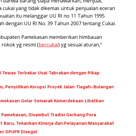
kan bahwa barang siapa menawarkan, menjual,
a cukai yang tidak dikemas untuk penjualan eceran
rbuatan itu melanggar UU RI no 11 Tahun 1995
ah dengan UU RI No. 39 Tahun 2007 tentang Cukai.
 Kabupaten Pamekasan memberikan himbauan
rokok yg resmi (
bercukai
) yg sesuai aturan,”
Tewas Terbakar Usai Tabrakan dengan Pikap
n, Penyidikan Korupsi Proyek Jalan Tlagah–Bulangan
Pamekasan Gelar Semarak Kemerdekaan Libatkan
 Pamekasan, Disambut Tradisi Gerbang Pora
t Baru, Tekankan Kinerja dan Pelayanan Masyarakat
tor DPUPR Disegel