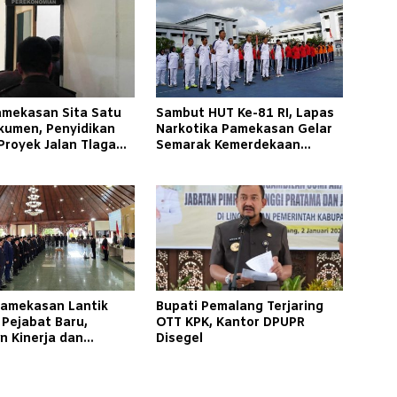
Pamekasan Sita Satu
Sambut HUT Ke-81 RI, Lapas
kumen, Penyidikan
Narkotika Pamekasan Gelar
Proyek Jalan Tlagah–
Semarak Kemerdekaan
n Barat Makin
Libatkan Warga Binaan
ucut
Pamekasan Lantik
Bupati Pemalang Terjaring
 Pejabat Baru,
OTT KPK, Kantor DPUPR
n Kinerja dan
Disegel
an Masyarakat