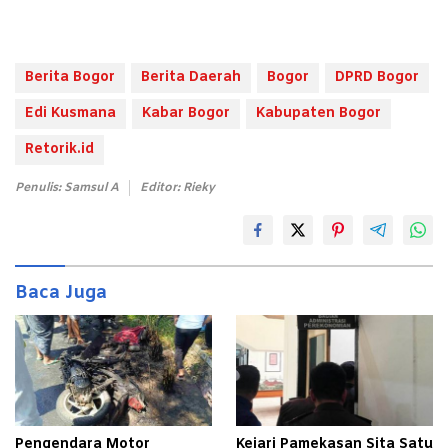
Berita Bogor
Berita Daerah
Bogor
DPRD Bogor
Edi Kusmana
Kabar Bogor
Kabupaten Bogor
Retorik.id
Penulis: Samsul A
Editor: Rieky
Baca Juga
Pengendara Motor
Kejari Pamekasan Sita Satu