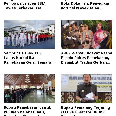
Pembawa Jerigen BBM
Boks Dokumen, Penyidikan
Tewas Terbakar Usai
Korupsi Proyek Jalan
Tabrakan dengan Pikap
Tlagah–Bulangan Barat
Bermuatan Tembakau di
Makin Mengerucut
Pamekasan
Sambut HUT Ke-81 RI,
AKBP Wahyu Hidayat Resmi
Lapas Narkotika
Pimpin Polres Pamekasan,
Pamekasan Gelar Semarak
Disambut Tradisi Gerbang
Kemerdekaan Libatkan
Pora
Warga Binaan
Bupati Pamekasan Lantik
Bupati Pemalang Terjaring
Puluhan Pejabat Baru,
OTT KPK, Kantor DPUPR