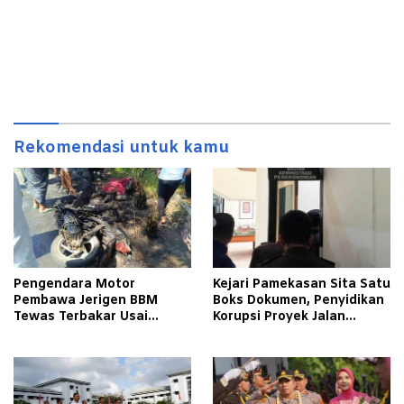
Rekomendasi untuk kamu
Pengendara Motor
Kejari Pamekasan Sita Satu
Pembawa Jerigen BBM
Boks Dokumen, Penyidikan
Tewas Terbakar Usai
Korupsi Proyek Jalan
Tabrakan dengan Pikap
Tlagah–Bulangan Barat
Bermuatan Tembakau di
Makin Mengerucut
Pamekasan