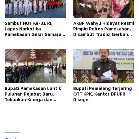
Sambut HUT Ke-81 RI,
AKBP Wahyu Hidayat Resmi
Lapas Narkotika
Pimpin Polres Pamekasan,
Pamekasan Gelar Semarak
Disambut Tradisi Gerbang
Kemerdekaan Libatkan
Pora
Warga Binaan
Bupati Pamekasan Lantik
Bupati Pemalang Terjaring
Puluhan Pejabat Baru,
OTT KPK, Kantor DPUPR
Tekankan Kinerja dan
Disegel
Pelayanan Masyarakat