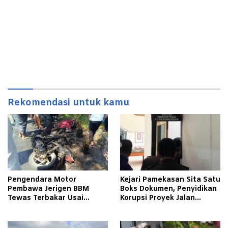
Rekomendasi untuk kamu
Pengendara Motor
Kejari Pamekasan Sita Satu
Pembawa Jerigen BBM
Boks Dokumen, Penyidikan
Tewas Terbakar Usai
Korupsi Proyek Jalan
Tabrakan dengan Pikap
Tlagah–Bulangan Barat
Bermuatan Tembakau di
Makin Mengerucut
Pamekasan