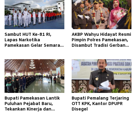
Sambut HUT Ke-81 RI,
AKBP Wahyu Hidayat Resmi
Lapas Narkotika
Pimpin Polres Pamekasan,
Pamekasan Gelar Semarak
Disambut Tradisi Gerbang
Kemerdekaan Libatkan
Pora
Warga Binaan
Bupati Pamekasan Lantik
Bupati Pemalang Terjaring
Puluhan Pejabat Baru,
OTT KPK, Kantor DPUPR
Tekankan Kinerja dan
Disegel
Pelayanan Masyarakat