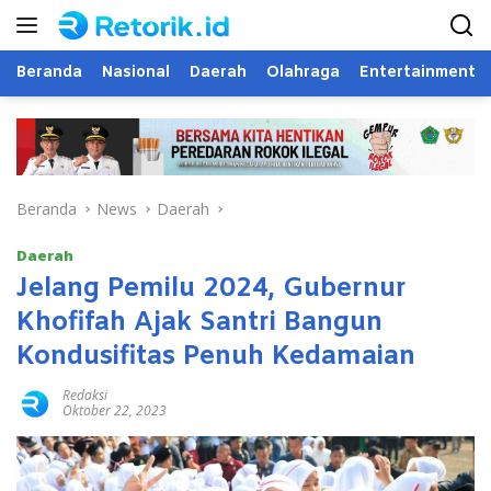
Langsung
ke
konten
Beranda
Nasional
Daerah
Olahraga
Entertainment
Beranda
News
Daerah
Daerah
Jelang Pemilu 2024, Gubernur
Khofifah Ajak Santri Bangun
Kondusifitas Penuh Kedamaian
Redaksi
Oktober 22, 2023