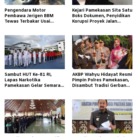
Pengendara Motor
Kejari Pamekasan Sita Satu
Pembawa Jerigen BBM
Boks Dokumen, Penyidikan
Tewas Terbakar Usai
Korupsi Proyek Jalan
Tabrakan dengan Pikap
Tlagah–Bulangan Barat
Bermuatan Tembakau di
Makin Mengerucut
Pamekasan
Sambut HUT Ke-81 RI,
AKBP Wahyu Hidayat Resmi
Lapas Narkotika
Pimpin Polres Pamekasan,
Pamekasan Gelar Semarak
Disambut Tradisi Gerbang
Kemerdekaan Libatkan
Pora
Warga Binaan