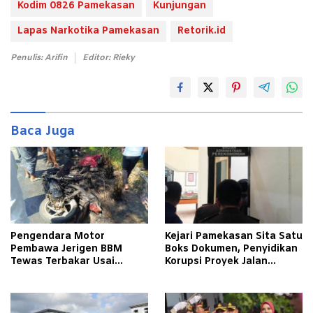
Kodim 0826 Pamekasan
Kunjungan
Lapas Narkotika Pamekasan
Retorik.id
Penulis: Arifin
Editor: Rieky
Baca Juga
Pengendara Motor
Kejari Pamekasan Sita Satu
Pembawa Jerigen BBM
Boks Dokumen, Penyidikan
Tewas Terbakar Usai
Korupsi Proyek Jalan
Tabrakan dengan Pikap
Tlagah–Bulangan Barat
Bermuatan Tembakau di
Makin Mengerucut
Pamekasan