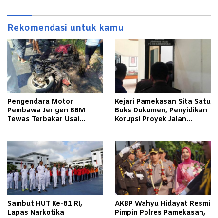
Rekomendasi untuk kamu
Pengendara Motor
Kejari Pamekasan Sita Satu
Pembawa Jerigen BBM
Boks Dokumen, Penyidikan
Tewas Terbakar Usai
Korupsi Proyek Jalan
Tabrakan dengan Pikap
Tlagah–Bulangan Barat
Bermuatan Tembakau di
Makin Mengerucut
Pamekasan
Sambut HUT Ke-81 RI,
AKBP Wahyu Hidayat Resmi
Lapas Narkotika
Pimpin Polres Pamekasan,