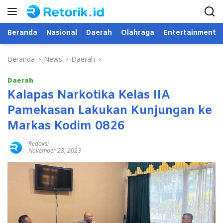
Langsung
ke
konten
Beranda
Nasional
Daerah
Olahraga
Entertainment
Beranda
News
Daerah
Daerah
Kalapas Narkotika Kelas IIA
Pamekasan Lakukan Kunjungan ke
Markas Kodim 0826
Redaksi
November 28, 2023