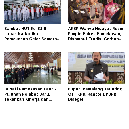
Sambut HUT Ke-81 RI,
AKBP Wahyu Hidayat Resmi
Lapas Narkotika
Pimpin Polres Pamekasan,
Pamekasan Gelar Semarak
Disambut Tradisi Gerbang
Kemerdekaan Libatkan
Pora
Warga Binaan
Bupati Pamekasan Lantik
Bupati Pemalang Terjaring
Puluhan Pejabat Baru,
OTT KPK, Kantor DPUPR
Tekankan Kinerja dan
Disegel
Pelayanan Masyarakat