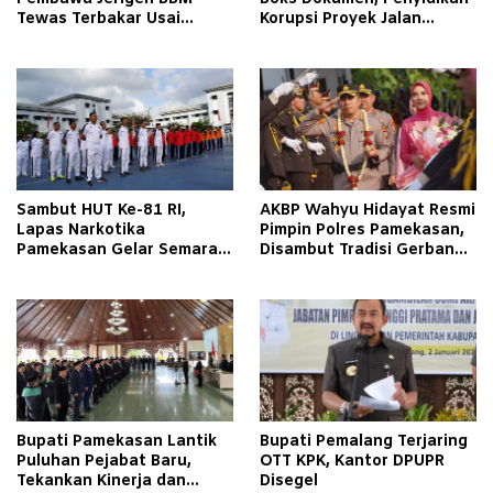
Tewas Terbakar Usai
Korupsi Proyek Jalan
Tabrakan dengan Pikap
Tlagah–Bulangan Barat
Bermuatan Tembakau di
Makin Mengerucut
Pamekasan
Sambut HUT Ke-81 RI,
AKBP Wahyu Hidayat Resmi
Lapas Narkotika
Pimpin Polres Pamekasan,
Pamekasan Gelar Semarak
Disambut Tradisi Gerbang
Kemerdekaan Libatkan
Pora
Warga Binaan
Bupati Pamekasan Lantik
Bupati Pemalang Terjaring
Puluhan Pejabat Baru,
OTT KPK, Kantor DPUPR
Tekankan Kinerja dan
Disegel