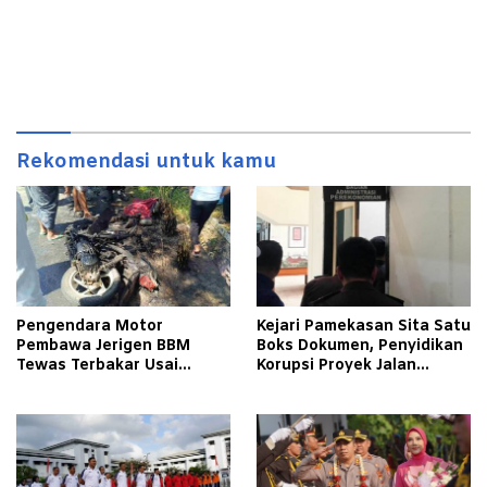
Rekomendasi untuk kamu
Pengendara Motor
Kejari Pamekasan Sita Satu
Pembawa Jerigen BBM
Boks Dokumen, Penyidikan
Tewas Terbakar Usai
Korupsi Proyek Jalan
Tabrakan dengan Pikap
Tlagah–Bulangan Barat
Bermuatan Tembakau di
Makin Mengerucut
Pamekasan