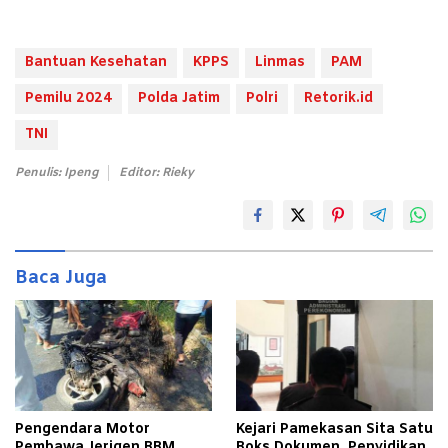
Bantuan Kesehatan
KPPS
Linmas
PAM
Pemilu 2024
Polda Jatim
Polri
Retorik.id
TNI
Penulis: Ipeng
Editor: Rieky
Baca Juga
Pengendara Motor
Kejari Pamekasan Sita Satu
Pembawa Jerigen BBM
Boks Dokumen, Penyidikan