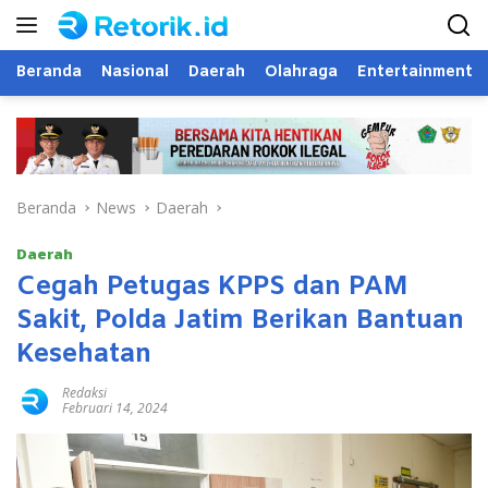
Langsung
ke
konten
Beranda
Nasional
Daerah
Olahraga
Entertainment
Beranda
News
Daerah
Daerah
Cegah Petugas KPPS dan PAM
Sakit, Polda Jatim Berikan Bantuan
Kesehatan
Redaksi
Februari 14, 2024