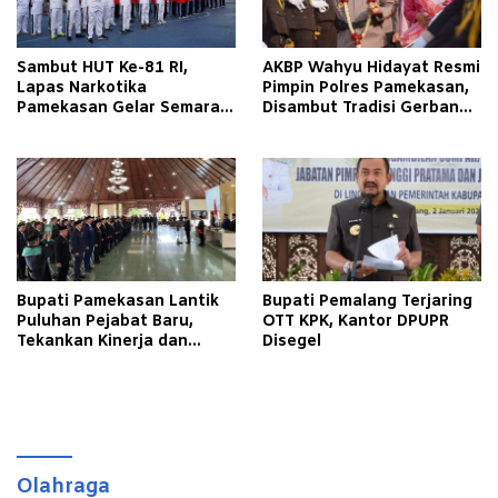
Sambut HUT Ke-81 RI,
AKBP Wahyu Hidayat Resmi
Lapas Narkotika
Pimpin Polres Pamekasan,
Pamekasan Gelar Semarak
Disambut Tradisi Gerbang
Kemerdekaan Libatkan
Pora
Warga Binaan
Bupati Pamekasan Lantik
Bupati Pemalang Terjaring
Puluhan Pejabat Baru,
OTT KPK, Kantor DPUPR
Tekankan Kinerja dan
Disegel
Pelayanan Masyarakat
Olahraga