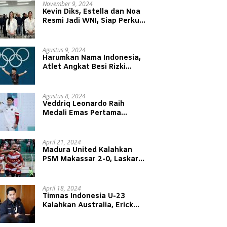
November 9, 2024
Kevin Diks, Estella dan Noa
Resmi Jadi WNI, Siap Perkuat
Timnas Indonesia
Agustus 9, 2024
Harumkan Nama Indonesia,
Atlet Angkat Besi Rizki
Juniansyah Raih Medali Emas
di Olimpiade Paris 2024
Agustus 8, 2024
Veddriq Leonardo Raih
Medali Emas Pertama
Indonesia di Olimpiade Paris
2024
April 21, 2024
Madura United Kalahkan
PSM Makassar 2-0, Laskar
Sape Kerrap Kokoh Duduki
Peringkat 4 Liga 1
April 18, 2024
Timnas Indonesia U-23
Kalahkan Australia, Erick
Thohir: Modal Besar untuk
Lawan Yordania