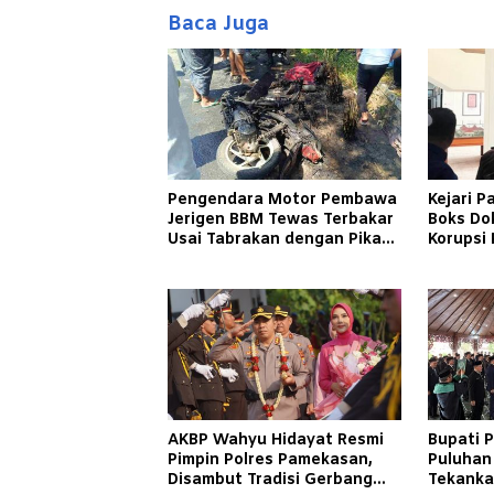
Baca Juga
Pengendara Motor Pembawa
Kejari 
Jerigen BBM Tewas Terbakar
Boks Do
Usai Tabrakan dengan Pikap
Korupsi 
Bermuatan Tembakau di
Bulanga
Pamekasan
Menger
AKBP Wahyu Hidayat Resmi
Bupati 
Pimpin Polres Pamekasan,
Puluhan
Disambut Tradisi Gerbang
Tekanka