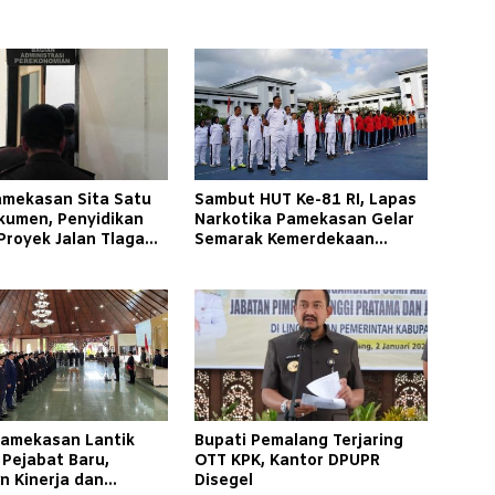
Pamekasan Sita Satu
Sambut HUT Ke-81 RI, Lapas
kumen, Penyidikan
Narkotika Pamekasan Gelar
Proyek Jalan Tlagah–
Semarak Kemerdekaan
n Barat Makin
Libatkan Warga Binaan
ucut
Pamekasan Lantik
Bupati Pemalang Terjaring
 Pejabat Baru,
OTT KPK, Kantor DPUPR
n Kinerja dan
Disegel