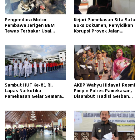
Pengendara Motor
Kejari Pamekasan Sita Satu
Pembawa Jerigen BBM
Boks Dokumen, Penyidikan
Tewas Terbakar Usai
Korupsi Proyek Jalan
Tabrakan dengan Pikap
Tlagah–Bulangan Barat
Bermuatan Tembakau di
Makin Mengerucut
Pamekasan
Sambut HUT Ke-81 RI,
AKBP Wahyu Hidayat Resmi
Lapas Narkotika
Pimpin Polres Pamekasan,
Pamekasan Gelar Semarak
Disambut Tradisi Gerbang
Kemerdekaan Libatkan
Pora
Warga Binaan