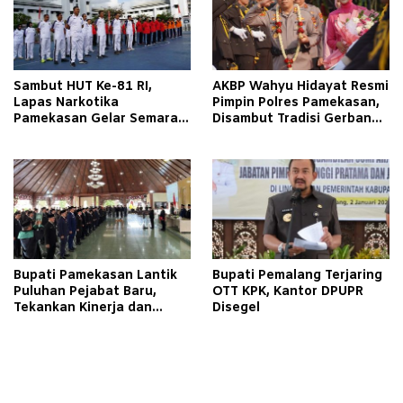
Sambut HUT Ke-81 RI,
AKBP Wahyu Hidayat Resmi
Lapas Narkotika
Pimpin Polres Pamekasan,
Pamekasan Gelar Semarak
Disambut Tradisi Gerbang
Kemerdekaan Libatkan
Pora
Warga Binaan
Bupati Pamekasan Lantik
Bupati Pemalang Terjaring
Puluhan Pejabat Baru,
OTT KPK, Kantor DPUPR
Tekankan Kinerja dan
Disegel
Pelayanan Masyarakat