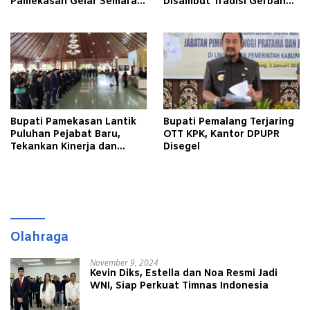
Pamekasan Gelar Semarak
Disambut Tradisi Gerbang
Kemerdekaan Libatkan
Pora
Warga Binaan
Bupati Pamekasan Lantik
Bupati Pemalang Terjaring
Puluhan Pejabat Baru,
OTT KPK, Kantor DPUPR
Tekankan Kinerja dan
Disegel
Pelayanan Masyarakat
Olahraga
November 9, 2024
Kevin Diks, Estella dan Noa Resmi Jadi
WNI, Siap Perkuat Timnas Indonesia