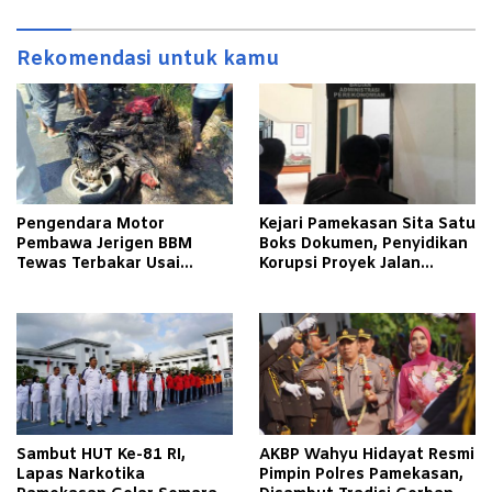
Rekomendasi untuk kamu
Pengendara Motor
Kejari Pamekasan Sita Satu
Pembawa Jerigen BBM
Boks Dokumen, Penyidikan
Tewas Terbakar Usai
Korupsi Proyek Jalan
Tabrakan dengan Pikap
Tlagah–Bulangan Barat
Bermuatan Tembakau di
Makin Mengerucut
Pamekasan
Sambut HUT Ke-81 RI,
AKBP Wahyu Hidayat Resmi
Lapas Narkotika
Pimpin Polres Pamekasan,