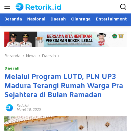
Langsung
ke
konten
Beranda
Nasional
Daerah
Olahraga
Entertainment
Beranda
News
Daerah
Daerah
Melalui Program LUTD, PLN UP3
Madura Terangi Rumah Warga Pra
Sejahtera di Bulan Ramadan
Redaksi
Maret 10, 2025