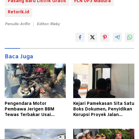
Pasang Baru Listrik Gratis
PLN UP3 Madura
Retorik.id
Penulis: Arifin
Editor: Rieky
Baca Juga
Pengendara Motor
Kejari Pamekasan Sita Satu
Pembawa Jerigen BBM
Boks Dokumen, Penyidikan
Tewas Terbakar Usai
Korupsi Proyek Jalan
Tabrakan dengan Pikap
Tlagah–Bulangan Barat
Bermuatan Tembakau di
Makin Mengerucut
Pamekasan