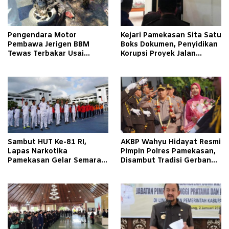
Pengendara Motor
Kejari Pamekasan Sita Satu
Pembawa Jerigen BBM
Boks Dokumen, Penyidikan
Tewas Terbakar Usai
Korupsi Proyek Jalan
Tabrakan dengan Pikap
Tlagah–Bulangan Barat
Bermuatan Tembakau di
Makin Mengerucut
Pamekasan
Sambut HUT Ke-81 RI,
AKBP Wahyu Hidayat Resmi
Lapas Narkotika
Pimpin Polres Pamekasan,
Pamekasan Gelar Semarak
Disambut Tradisi Gerbang
Kemerdekaan Libatkan
Pora
Warga Binaan