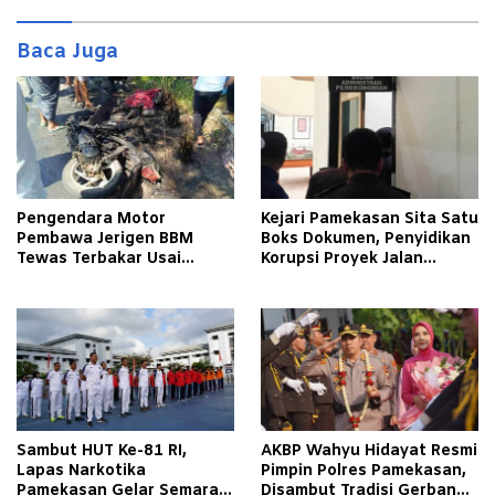
Baca Juga
Pengendara Motor
Kejari Pamekasan Sita Satu
Pembawa Jerigen BBM
Boks Dokumen, Penyidikan
Tewas Terbakar Usai
Korupsi Proyek Jalan
Tabrakan dengan Pikap
Tlagah–Bulangan Barat
Bermuatan Tembakau di
Makin Mengerucut
Pamekasan
Sambut HUT Ke-81 RI,
AKBP Wahyu Hidayat Resmi
Lapas Narkotika
Pimpin Polres Pamekasan,
Pamekasan Gelar Semarak
Disambut Tradisi Gerbang