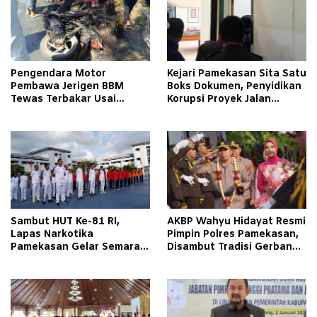
Pengendara Motor
Kejari Pamekasan Sita Satu
Pembawa Jerigen BBM
Boks Dokumen, Penyidikan
Tewas Terbakar Usai
Korupsi Proyek Jalan
Tabrakan dengan Pikap
Tlagah–Bulangan Barat
Bermuatan Tembakau di
Makin Mengerucut
Pamekasan
Sambut HUT Ke-81 RI,
AKBP Wahyu Hidayat Resmi
Lapas Narkotika
Pimpin Polres Pamekasan,
Pamekasan Gelar Semarak
Disambut Tradisi Gerbang
Kemerdekaan Libatkan
Pora
Warga Binaan