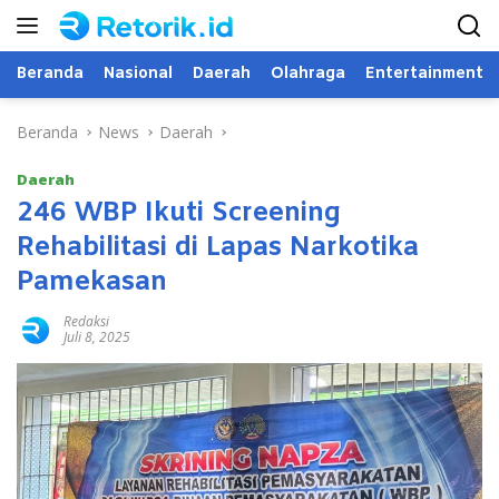
Langsung
ke
konten
Beranda
Nasional
Daerah
Olahraga
Entertainment
Beranda
News
Daerah
Daerah
246 WBP Ikuti Screening
Rehabilitasi di Lapas Narkotika
Pamekasan
Redaksi
Juli 8, 2025