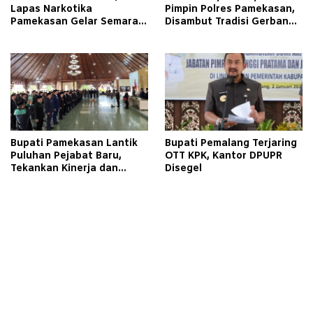
Lapas Narkotika
Pimpin Polres Pamekasan,
Pamekasan Gelar Semarak
Disambut Tradisi Gerbang
Kemerdekaan Libatkan
Pora
Warga Binaan
Bupati Pamekasan Lantik
Bupati Pemalang Terjaring
Puluhan Pejabat Baru,
OTT KPK, Kantor DPUPR
Tekankan Kinerja dan
Disegel
Pelayanan Masyarakat