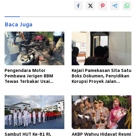
Baca Juga
Pengendara Motor
Kejari Pamekasan Sita Satu
Pembawa Jerigen BBM
Boks Dokumen, Penyidikan
Tewas Terbakar Usai
Korupsi Proyek Jalan
Tabrakan dengan Pikap
Tlagah–Bulangan Barat
Bermuatan Tembakau di
Makin Mengerucut
Pamekasan
Sambut HUT Ke-81 RI,
AKBP Wahyu Hidayat Resmi