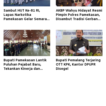
Sambut HUT Ke-81 RI,
AKBP Wahyu Hidayat Resmi
Lapas Narkotika
Pimpin Polres Pamekasan,
Pamekasan Gelar Semarak
Disambut Tradisi Gerbang
Kemerdekaan Libatkan
Pora
Warga Binaan
Bupati Pamekasan Lantik
Bupati Pemalang Terjaring
Puluhan Pejabat Baru,
OTT KPK, Kantor DPUPR
Tekankan Kinerja dan
Disegel
Pelayanan Masyarakat