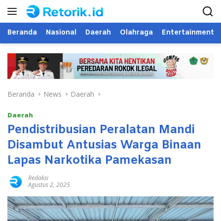
Langsung
ke
konten
Beranda
Nasional
Daerah
Olahraga
Entertainment
Beranda
News
Daerah
Daerah
Pendistribusian Peralatan Mandi
Disambut Antusias Warga Binaan
Lapas Narkotika Pamekasan
Redaksi
Agustus 2, 2025