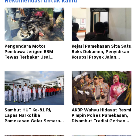
Rekomendasi untuk kamu
Pengendara Motor
Kejari Pamekasan Sita Satu
Pembawa Jerigen BBM
Boks Dokumen, Penyidikan
Tewas Terbakar Usai
Korupsi Proyek Jalan
Tabrakan dengan Pikap
Tlagah–Bulangan Barat
Bermuatan Tembakau di
Makin Mengerucut
Pamekasan
Sambut HUT Ke-81 RI,
AKBP Wahyu Hidayat Resmi
Lapas Narkotika
Pimpin Polres Pamekasan,
Pamekasan Gelar Semarak
Disambut Tradisi Gerbang
Kemerdekaan Libatkan
Pora
Warga Binaan