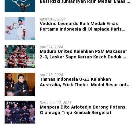
Besi Rizki Juniansyah Raih Medali Emas di
Olimpiade Paris 2024
Agustus 8, 2024
Veddriq Leonardo Raih Medali Emas
Pertama Indonesia di Olimpiade Paris
2024
April 21, 2024
Madura United Kalahkan PSM Makassar
2-0, Laskar Sape Kerrap Kokoh Duduki
Peringkat 4 Liga 1
April 18, 2024
Timnas Indonesia U-23 Kalahkan
Australia, Erick Thohir: Modal Besar untuk
Lawan Yordania
Desember 17, 2023
Menpora Dito Ariotedjo Dorong Potensi
Olahraga Tinju Kembali Bergeliat