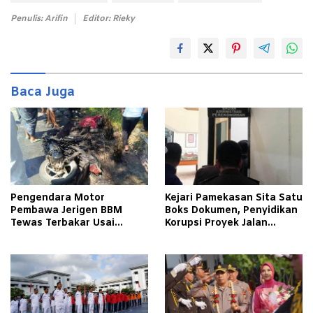
Penulis: Arifin
Editor: Rieky
Baca Juga
Pengendara Motor
Kejari Pamekasan Sita Satu
Pembawa Jerigen BBM
Boks Dokumen, Penyidikan
Tewas Terbakar Usai
Korupsi Proyek Jalan
Tabrakan dengan Pikap
Tlagah–Bulangan Barat
Bermuatan Tembakau di
Makin Mengerucut
Pamekasan