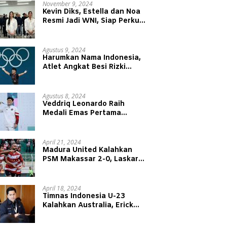
November 9, 2024
Kevin Diks, Estella dan Noa
Resmi Jadi WNI, Siap Perkuat
Timnas Indonesia
Agustus 9, 2024
Harumkan Nama Indonesia,
Atlet Angkat Besi Rizki
Juniansyah Raih Medali Emas
di Olimpiade Paris 2024
Agustus 8, 2024
Veddriq Leonardo Raih
Medali Emas Pertama
Indonesia di Olimpiade Paris
2024
April 21, 2024
Madura United Kalahkan
PSM Makassar 2-0, Laskar
Sape Kerrap Kokoh Duduki
Peringkat 4 Liga 1
April 18, 2024
Timnas Indonesia U-23
Kalahkan Australia, Erick
Thohir: Modal Besar untuk
Lawan Yordania