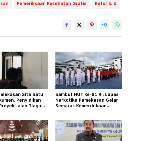
asan
Pemeriksaan Kesehatan Gratis
Retorik.id
Pamekasan Sita Satu
Sambut HUT Ke-81 RI, Lapas
kumen, Penyidikan
Narkotika Pamekasan Gelar
Proyek Jalan Tlagah–
Semarak Kemerdekaan
n Barat Makin
Libatkan Warga Binaan
ucut