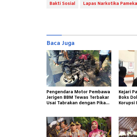
Bakti Sosial
Lapas Narkotika Pamek
Baca Juga
Pengendara Motor Pembawa
Kejari 
Jerigen BBM Tewas Terbakar
Boks Do
Usai Tabrakan dengan Pikap
Korupsi 
Bermuatan Tembakau di
Bulanga
Pamekasan
Menger