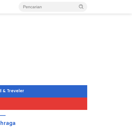
d & Treveler
ahraga