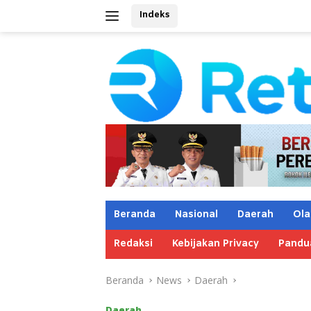
Langsung
Indeks
ke
konten
Beranda
Nasional
Daerah
Ola
Redaksi
Kebijakan Privacy
Pandu
Beranda
News
Daerah
Daerah